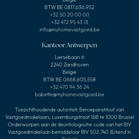
BTW BE 0817.636.952
+32 50 20 00 00
+32 472 95 43 13
info@myhomevastgoed.be
Kantoor Antwerpen
Liersebaan 6
2240 Zandhoven
België
BTW BE 0668.605.558
+32 470 94 36 24
babette@myhomevastgoed.be
Toezichthoudende autoriteit: Beroepsinstituut van
Vastgoedmakelaars, Luxemburgstraat 16B te 1000 Brussel
Onderworpen aan de deontologische code van het
BIV
Vastgoedmakelaar-bemiddelaar BIV 502.740 (Erkend in