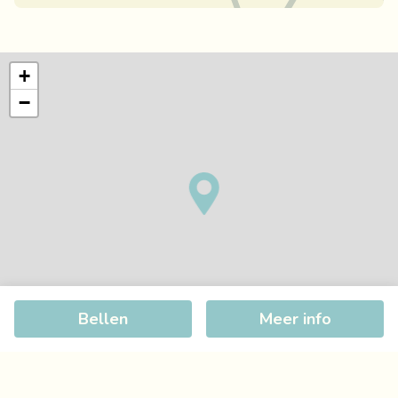
+
−
Bellen
Meer info
©
OpenStreetMap
contributors