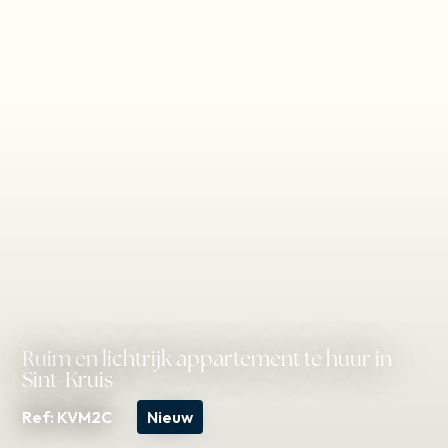
Ruim en lichtrijk appartement te huur in
Sint-Kruis
Ref: KVM2C
Nieuw