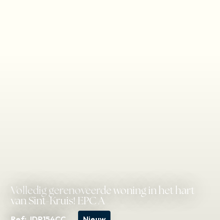
Volledig gerenoveerde woning in het hart
van Sint-Kruis! EPC A
Ref: JDP154CC
Nieuw