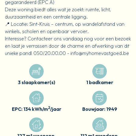
gegarandeerd (EPC A)
Deze woning biedt alles wat je zoekt: ruimte, licht,
duurzaamheid en een centrale ligging.
📍 Locatie: Sint-Kruis – centrum, op wandelafstand van
winkels, scholen en openbaar vervoer.
Interesse? Contacteer ons vandaag nog voor een bezoek
en laat je verrassen door de charme en afwerking van dit
unieke pand! 050/20.00.00 - info@myhomevastgoed.be
3 slaapkamer(s)
1 badkamer
2
EPC: 134 kWh/m
/jaar
Bouwjaar: 1949
127 m² woonopp.
112 m² grondopp.