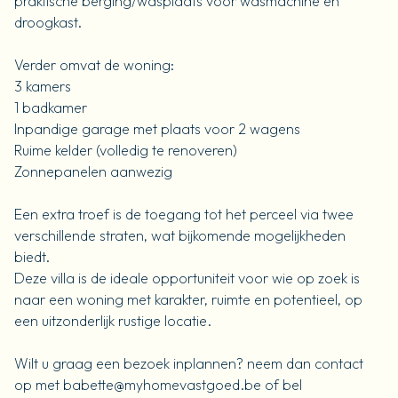
praktische berging/wasplaats voor wasmachine en
droogkast.
Verder omvat de woning:
3 kamers
1 badkamer
Inpandige garage met plaats voor 2 wagens
Ruime kelder (volledig te renoveren)
Zonnepanelen aanwezig
Een extra troef is de toegang tot het perceel via twee
verschillende straten, wat bijkomende mogelijkheden
biedt.
Deze villa is de ideale opportuniteit voor wie op zoek is
naar een woning met karakter, ruimte en potentieel, op
een uitzonderlijk rustige locatie.
Wilt u graag een bezoek inplannen? neem dan contact
op met babette@myhomevastgoed.be of bel