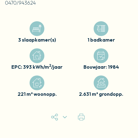
0470/943624
3 slaapkamer(s)
1 badkamer
2
EPC: 393 kWh/m
/jaar
Bouwjaar: 1984
221 m² woonopp.
2.631 m² grondopp.