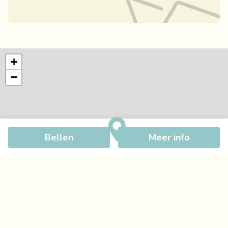
+
−
Bellen
Meer info
©
OpenStreetMap
contributors